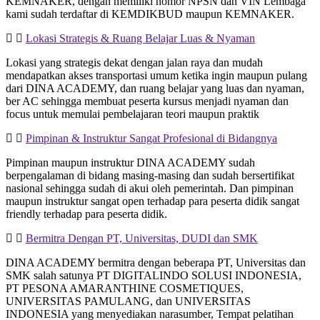
KEMNAKER, dengan memiliki nomor NPSN dan VIN Lembaga
kami sudah terdaftar di KEMDIKBUD maupun KEMNAKER.
Lokasi Strategis & Ruang Belajar Luas & Nyaman
Lokasi yang strategis dekat dengan jalan raya dan mudah
mendapatkan akses transportasi umum ketika ingin maupun pulang
dari DINA ACADEMY, dan ruang belajar yang luas dan nyaman,
ber AC sehingga membuat peserta kursus menjadi nyaman dan
focus untuk memulai pembelajaran teori maupun praktik
Pimpinan & Instruktur Sangat Profesional di Bidangnya
Pimpinan maupun instruktur DINA ACADEMY sudah
berpengalaman di bidang masing-masing dan sudah bersertifikat
nasional sehingga sudah di akui oleh pemerintah. Dan pimpinan
maupun instruktur sangat open terhadap para peserta didik sangat
friendly terhadap para peserta didik.
Bermitra Dengan PT, Universitas, DUDI dan SMK
DINA ACADEMY bermitra dengan beberapa PT, Universitas dan
SMK salah satunya PT DIGITALINDO SOLUSI INDONESIA,
PT PESONA AMARANTHINE COSMETIQUES,
UNIVERSITAS PAMULANG, dan UNIVERSITAS
INDONESIA yang menyediakan narasumber, Tempat pelatihan