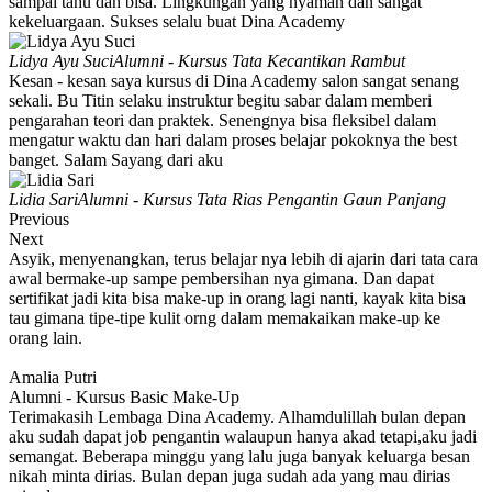
sampai tahu dan bisa. Lingkungan yang nyaman dan sangat
kekeluargaan. Sukses selalu buat Dina Academy
Lidya Ayu Suci
Alumni - Kursus Tata Kecantikan Rambut
Kesan - kesan saya kursus di Dina Academy salon sangat senang
sekali. Bu Titin selaku instruktur begitu sabar dalam memberi
pengarahan teori dan praktek. Senengnya bisa fleksibel dalam
mengatur waktu dan hari dalam proses belajar pokoknya the best
banget. Salam Sayang dari aku
Lidia Sari
Alumni - Kursus Tata Rias Pengantin Gaun Panjang
Previous
Next
Asyik, menyenangkan, terus belajar nya lebih di ajarin dari tata cara
awal bermake-up sampe pembersihan nya gimana. Dan dapat
sertifikat jadi kita bisa make-up in orang lagi nanti, kayak kita bisa
tau gimana tipe-tipe kulit orng dalam memakaikan make-up ke
orang lain.
Amalia Putri
Alumni - Kursus Basic Make-Up
Terimakasih Lembaga Dina Academy. Alhamdulillah bulan depan
aku sudah dapat job pengantin walaupun hanya akad tetapi,aku jadi
semangat. Beberapa minggu yang lalu juga banyak keluarga besan
nikah minta dirias. Bulan depan juga sudah ada yang mau dirias