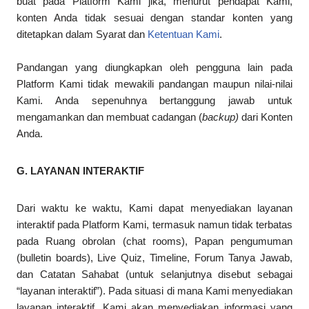
buat pada Platform Kami jika, menurut pendapat Kami,
konten Anda tidak sesuai dengan standar konten yang
ditetapkan dalam Syarat dan
Ketentuan Kami
.
Pandangan yang diungkapkan oleh pengguna lain pada
Platform Kami tidak mewakili pandangan maupun nilai-nilai
Kami. Anda sepenuhnya bertanggung jawab untuk
mengamankan dan membuat cadangan (
backup)
dari Konten
Anda.
G. LAYANAN INTERAKTIF
Dari waktu ke waktu, Kami dapat menyediakan layanan
interaktif pada Platform Kami, termasuk namun tidak terbatas
pada Ruang obrolan (chat rooms), Papan pengumuman
(bulletin boards), Live Quiz, Timeline, Forum Tanya Jawab,
dan Catatan Sahabat (untuk selanjutnya disebut sebagai
“layanan interaktif”). Pada situasi di mana Kami menyediakan
layanan interaktif, Kami akan menyediakan informasi yang