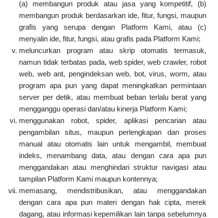
(a) membangun produk atau jasa yang kompetitif, (b)
membangun produk berdasarkan ide, fitur, fungsi, maupun
grafis yang serupa dengan Platform Kami, atau (c)
menyalin ide, fitur, fungsi, atau grafis pada Platform Kami;
meluncurkan program atau skrip otomatis termasuk,
namun tidak terbatas pada, web spider, web crawler, robot
web, web ant, pengindeksan web, bot, virus, worm, atau
program apa pun yang dapat meningkatkan permintaan
server per detik, atau membuat beban terlalu berat yang
mengganggu operasi dan/atau kinerja Platform Kami;
menggunakan robot, spider, aplikasi pencarian atau
pengambilan situs, maupun perlengkapan dan proses
manual atau otomatis lain untuk mengambil, membuat
indeks, menambang data, atau dengan cara apa pun
menggandakan atau menghindari struktur navigasi atau
tampilan Platform Kami maupun kontennya;
memasang, mendistribusikan, atau menggandakan
dengan cara apa pun materi dengan hak cipta, merek
dagang, atau informasi kepemilikan lain tanpa sebelumnya