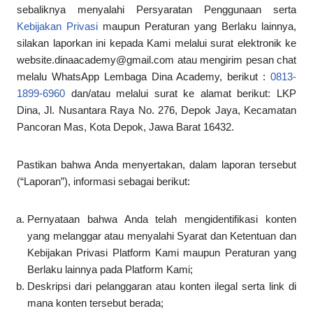
sebaliknya menyalahi Persyaratan Penggunaan serta
Kebijakan Privasi
maupun Peraturan yang Berlaku lainnya,
silakan laporkan ini kepada Kami melalui surat elektronik ke
website.dinaacademy@gmail.com atau mengirim pesan chat
melalu WhatsApp Lembaga Dina Academy, berikut :
0813-
1899-6960
dan/atau melalui surat ke alamat berikut: LKP
Dina, Jl. Nusantara Raya No. 276, Depok Jaya, Kecamatan
Pancoran Mas, Kota Depok, Jawa Barat 16432.
Pastikan bahwa Anda menyertakan, dalam laporan tersebut
(“Laporan”), informasi sebagai berikut:
Pernyataan bahwa Anda telah mengidentifikasi konten
yang melanggar atau menyalahi Syarat dan Ketentuan dan
Kebijakan Privasi Platform Kami maupun Peraturan yang
Berlaku lainnya pada Platform Kami;
Deskripsi dari pelanggaran atau konten ilegal serta link di
mana konten tersebut berada;