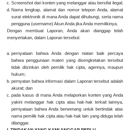
Screenshot dari konten yang melanggar atau bersifat ilegal;
Nama lengkap, alamat dan nomor telepon Anda, alamat
surat elektronik di mana Anda dapat dihubungi, serta nama
pengguna (username) Akun Anda jika Anda memilikinya.
Dengan membuat Laporan, Anda akan dianggap telah
menyertakan, dalam Laporan tersebut:
pernyataan bahwa Anda dengan niatan baik percaya
bahwa penggunaan materi yang disengketakan tersebut
tidak diizinkan oleh pemilik hak cipta, agennya, maupun
hukum;
pernyatan bahwa informasi dalam Laporan tersebut adalah
akurat; dan
pada kasus di mana Anda melaporkan konten yang Anda
yakini melanggar hak cipta atau hak-hak terkait lainnya,
pernyataan bahwa Anda berwenang untuk bertindak atas
nama pemilik hak cipta atau hak-hak lain yang diduga telah
dilanggar.
I. TINDAKAN YANG KAMI ANGGAP PERLU