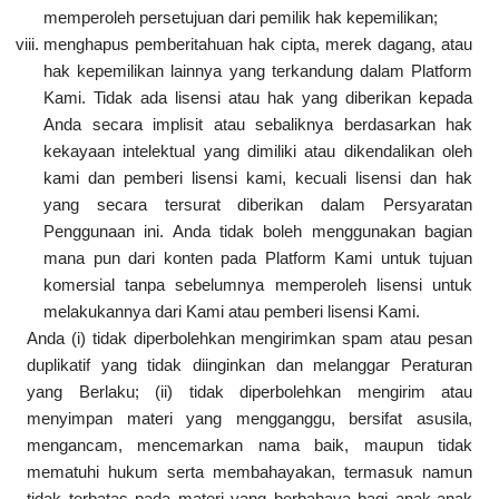
memperoleh persetujuan dari pemilik hak kepemilikan;
menghapus pemberitahuan hak cipta, merek dagang, atau
hak kepemilikan lainnya yang terkandung dalam Platform
Kami. Tidak ada lisensi atau hak yang diberikan kepada
Anda secara implisit atau sebaliknya berdasarkan hak
kekayaan intelektual yang dimiliki atau dikendalikan oleh
kami dan pemberi lisensi kami, kecuali lisensi dan hak
yang secara tersurat diberikan dalam Persyaratan
Penggunaan ini. Anda tidak boleh menggunakan bagian
mana pun dari konten pada Platform Kami untuk tujuan
komersial tanpa sebelumnya memperoleh lisensi untuk
melakukannya dari Kami atau pemberi lisensi Kami.
Anda (i) tidak diperbolehkan mengirimkan spam atau pesan
duplikatif yang tidak diinginkan dan melanggar Peraturan
yang Berlaku; (ii) tidak diperbolehkan mengirim atau
menyimpan materi yang mengganggu, bersifat asusila,
mengancam, mencemarkan nama baik, maupun tidak
mematuhi hukum serta membahayakan, termasuk namun
tidak terbatas pada materi yang berbahaya bagi anak-anak