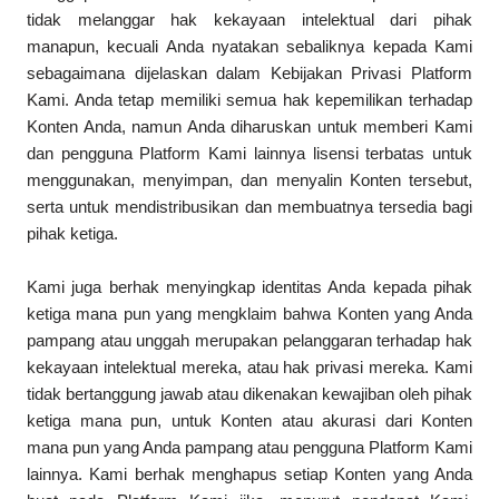
tidak melanggar hak kekayaan intelektual dari pihak
manapun, kecuali Anda nyatakan sebaliknya kepada Kami
sebagaimana dijelaskan dalam Kebijakan Privasi Platform
Kami. Anda tetap memiliki semua hak kepemilikan terhadap
Konten Anda, namun Anda diharuskan untuk memberi Kami
dan pengguna Platform Kami lainnya lisensi terbatas untuk
menggunakan, menyimpan, dan menyalin Konten tersebut,
serta untuk mendistribusikan dan membuatnya tersedia bagi
pihak ketiga.
Kami juga berhak menyingkap identitas Anda kepada pihak
ketiga mana pun yang mengklaim bahwa Konten yang Anda
pampang atau unggah merupakan pelanggaran terhadap hak
kekayaan intelektual mereka, atau hak privasi mereka. Kami
tidak bertanggung jawab atau dikenakan kewajiban oleh pihak
ketiga mana pun, untuk Konten atau akurasi dari Konten
mana pun yang Anda pampang atau pengguna Platform Kami
lainnya. Kami berhak menghapus setiap Konten yang Anda