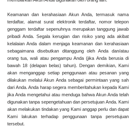
Keamanan dan kerahasiaan Akun Anda, termasuk nama
terdaftar, alamat surat elektronik terdaftar, nomor telepon
genggam terdaftar sepenuhnya merupakan tanggung jawab
pribadi Anda. Segala kerugian dan risiko yang ada akibat
kelalaian Anda dalam menjaga keamanan dan kerahasiaan
sebagaimana disebutkan ditanggung oleh Anda dan/atau
orang tua, wali atau pengampu Anda (jika Anda berusia di
bawah 18 (delapan belas) tahun). Dengan demikian, Kami
akan menganggap setiap penggunaan atau pesanan yang
dilakukan melalui Akun Anda sebagai permintaan yang sah
dari Anda. Anda harap segera memberitahukan kepada Kami
jika Anda mengetahui atau menduga bahwa Akun Anda telah
digunakan tanpa sepengetahuan dan persetujuan Anda. Kami
akan melakukan tindakan yang Kami anggap perlu dan dapat
Kami lakukan terhadap penggunaan tanpa persetujuan
tersebut.