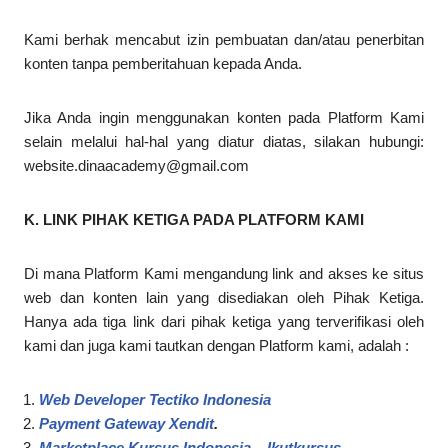
Kami berhak mencabut izin pembuatan dan/atau penerbitan
konten tanpa pemberitahuan kepada Anda.
Jika Anda ingin menggunakan konten pada Platform Kami
selain melalui hal-hal yang diatur diatas, silakan hubungi:
website.dinaacademy@gmail.com
K. LINK PIHAK KETIGA PADA PLATFORM KAMI
Di mana Platform Kami mengandung link and akses ke situs
web dan konten lain yang disediakan oleh Pihak Ketiga.
Hanya ada tiga link dari pihak ketiga yang terverifikasi oleh
kami dan juga kami tautkan dengan Platform kami, adalah :
Web Developer Tectiko Indonesia
Payment Gateway Xendit
.
Marketplace Kursus Indonesia – Ikutkursus