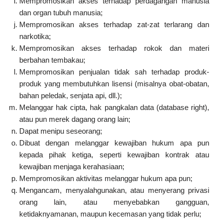
Mempromosikan akses terhadap perdagangan manusia
dan organ tubuh manusia;
Mempromosikan akses terhadap zat-zat terlarang dan
narkotika;
Mempromosikan akses terhadap rokok dan materi
berbahan tembakau;
Mempromosikan penjualan tidak sah terhadap produk-
produk yang membutuhkan lisensi (misalnya obat-obatan,
bahan peledak, senjata api, dll.);
Melanggar hak cipta, hak pangkalan data (database right),
atau pun merek dagang orang lain;
Dapat menipu seseorang;
Dibuat dengan melanggar kewajiban hukum apa pun
kepada pihak ketiga, seperti kewajiban kontrak atau
kewajiban menjaga kerahasiaan;
Mempromosikan aktivitas melanggar hukum apa pun;
Mengancam, menyalahgunakan, atau menyerang privasi
orang lain, atau menyebabkan gangguan,
ketidaknyamanan, maupun kecemasan yang tidak perlu;