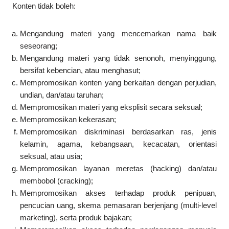
Konten tidak boleh:
Mengandung materi yang mencemarkan nama baik
seseorang;
Mengandung materi yang tidak senonoh, menyinggung,
bersifat kebencian, atau menghasut;
Mempromosikan konten yang berkaitan dengan perjudian,
undian, dan/atau taruhan;
Mempromosikan materi yang eksplisit secara seksual;
Mempromosikan kekerasan;
Mempromosikan diskriminasi berdasarkan ras, jenis
kelamin, agama, kebangsaan, kecacatan, orientasi
seksual, atau usia;
Mempromosikan layanan meretas (hacking) dan/atau
membobol (cracking);
Mempromosikan akses terhadap produk penipuan,
pencucian uang, skema pemasaran berjenjang (multi-level
marketing), serta produk bajakan;