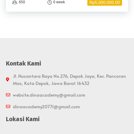
5
Rp5,000,000.00
650
0 week
Kontak Kami
Jl. Nusantara Raya No.276, Depok Jaya, Kec. Pancoran
Mas, Kota Depok, Jawa Barat 16432
website.dinaacademy@gmail.com
dinaacademy20771@gmail.com
Lokasi Kami