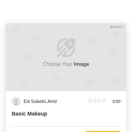
Eni Sulastri, Amd
0.00
0
o
Basic Makeup
u
t
o
f