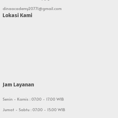
dinaacademy20771@gmail.com
Lokasi Kami
Jam Layanan
Senin - Kamis : 07.00 - 17.00 WIB
Jumat - Sabtu : 07.00 - 15.00 WIB