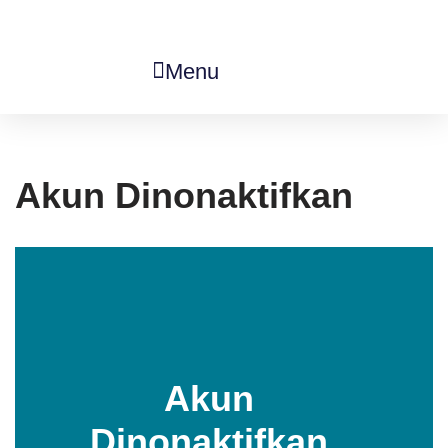
Lompat
Menu
ke
konten
Akun Dinonaktifkan
Akun
Dinonaktifkan