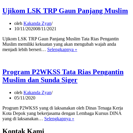
Ujikom LSK TRP Gaun Panjang Muslim
oleh
Kakanda Zyan
10/11/2020
08/11/2021
Ujikom LSK TRP Gaun Panjang Muslim Tata Rias Pengantin
Muslim memiliki kekuatan yang akan mengubah wajah anda
Ujikom
menjadi lebih berseri…
Selengkapnya »
LSK
TRP
Gaun
Panjang
Program P2WKSS Tata Rias Pengantin
Muslim
Muslim dan Sunda Siger
oleh
Kakanda Zyan
05/11/2020
Program P2WKSS yang di laksanakan oleh Dinas Tenaga Kerja
Kota Depok yang bekerjasama dengan Lembaga Kursus DINA
Program
yang di laksanakan…
Selengkapnya »
P2WKSS
Tata
Kontak Kami