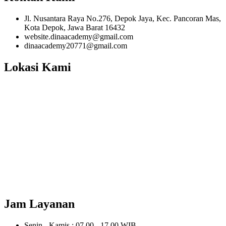
Rias
Pengantin
Jl. Nusantara Raya No.276, Depok Jaya, Kec. Pancoran Mas,
Muslim
Kota Depok, Jawa Barat 16432
dan
website.dinaacademy@gmail.com
Sunda
dinaacademy20771@gmail.com
Siger
Lokasi Kami
Jam Layanan
Senin - Kamis : 07.00 - 17.00 WIB