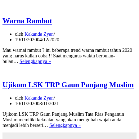
Kecantikan
Rambut
Warna Rambut
oleh
Kakanda Zyan
19/11/2020
04/12/2020
Mau warnai rambut ? ini beberapa trend warna rambut tahun 2020
yang harus kalian coba !! Saat menguras waktu berbulan-
Warna
bulan…
Selengkapnya »
Rambut
Ujikom LSK TRP Gaun Panjang Muslim
oleh
Kakanda Zyan
10/11/2020
08/11/2021
Ujikom LSK TRP Gaun Panjang Muslim Tata Rias Pengantin
Muslim memiliki kekuatan yang akan mengubah wajah anda
Ujikom
menjadi lebih berseri…
Selengkapnya »
LSK
TRP