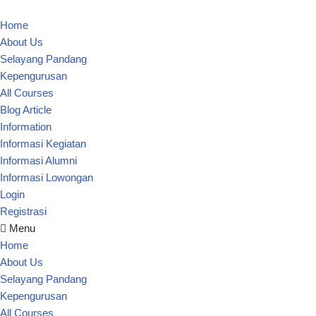
Home
Lompat
About Us
ke
Selayang Pandang
konten
Kepengurusan
All Courses
Blog Article
Information
Informasi Kegiatan
Informasi Alumni
Informasi Lowongan
Login
Registrasi
Menu
Home
About Us
Selayang Pandang
Kepengurusan
All Courses