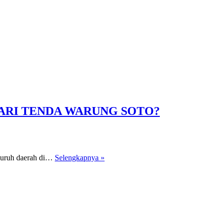
ARI TENDA WARUNG SOTO?
SEJARAH
luruh daerah di…
Selengkapnya »
UNIK
ASAL
SANG
SAKA
MERAH
PUTIH,
BENARKAH